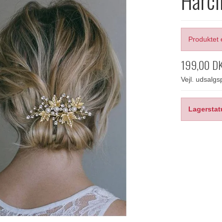
Hårcl
Produktet 
199,00 D
Vejl. udsalg
Lagerstat