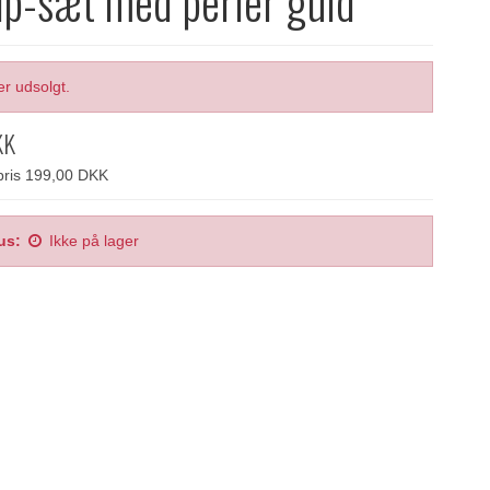
ip-sæt med perler guld
er udsolgt.
KK
spris 199,00 DKK
us:
Ikke på lager