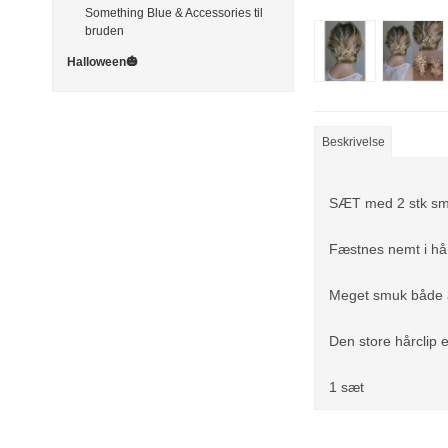
Something Blue & Accessories til
bruden
Halloween🎃
Beskrivelse
SÆT med 2 stk smuk
Fæstnes nemt i hå
Meget smuk både a
Den store hårclip e
1 sæt