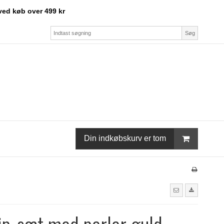
ved køb over 499 kr
Søg
Din indkøbskurv er tom