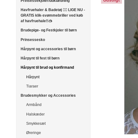
Udsolgt
Prinsessekjoler/udklædning
Havfruehaler & Badetøj 🧜‍♀️ LIGE NU -
GRATIS klik-svømmebriller ved køb
af havfruehale!!🥽
Brudepige- og Festkjoler til børn
Prinsessesko
Hårpynt og accessories til børn
Hårpynt til fest til børn
Hårpynt til brud og konfirmand
Hårpynt
Tiaraer
Brudesmykker og Accessories
Armbånd
Halskæder
Smykkesæt
Øreringe