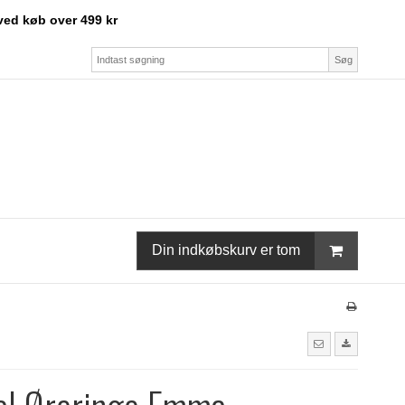
ved køb over 499 kr
Søg
Din indkøbskurv er tom