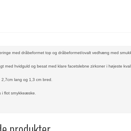
reringe med dråbeformet top og dråbeformet/ovalt vedhæng med smukke
gt med hvidguld og besat med klare facetslebne zirkoner i højeste kvali
. 2,7cm lang og 1,3 cm bred.
 i flot smykkeæske.
de produkter