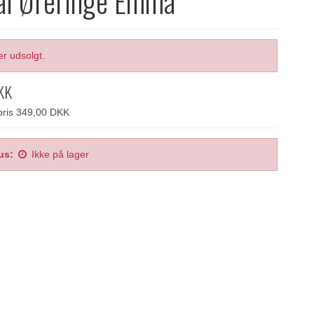
al Øreringe Emma
er udsolgt.
KK
spris 349,00 DKK
us:
Ikke på lager