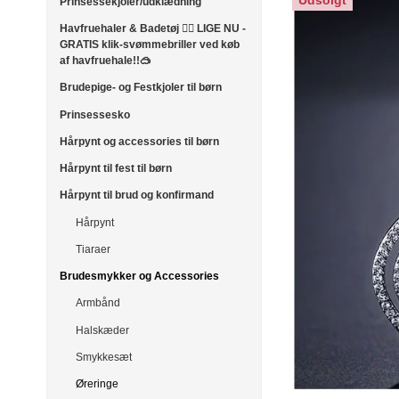
Udsolgt
Prinsessekjoler/udklædning
Havfruehaler & Badetøj 🧜‍♀️ LIGE NU -
GRATIS klik-svømmebriller ved køb
af havfruehale!!🥽
Brudepige- og Festkjoler til børn
Prinsessesko
Hårpynt og accessories til børn
Hårpynt til fest til børn
Hårpynt til brud og konfirmand
Hårpynt
Tiaraer
Brudesmykker og Accessories
Armbånd
Halskæder
Smykkesæt
Øreringe