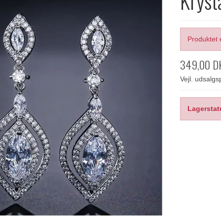
Kryst
Produktet 
349,00 D
Vejl. udsalg
Lagerstat