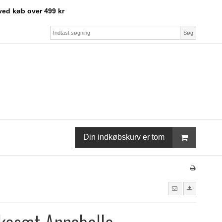
ved køb over 499 kr
Søg
Din indkøbskurv er tom