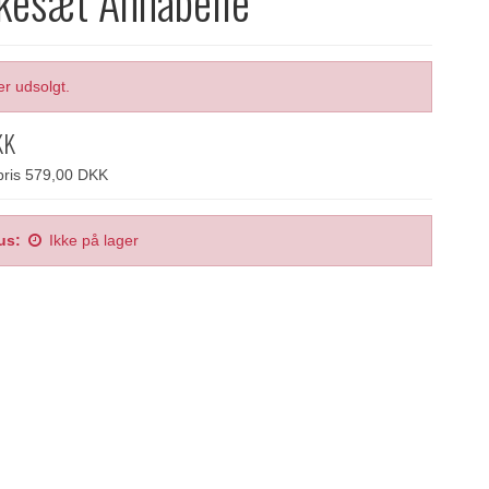
esæt Annabelle
er udsolgt.
KK
spris 579,00 DKK
us:
Ikke på lager