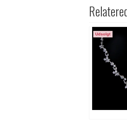
Relatere
Udsolgt