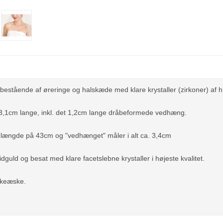
stående af øreringe og halskæde med klare krystaller (zirkoner) af hø
 3,1cm lange, inkl. det 1,2cm lange dråbeformede vedhæng.
længde på 43cm og "vedhænget" måler i alt ca. 3,4cm
guld og besat med klare facetslebne krystaller i højeste kvalitet.
kkeæske.