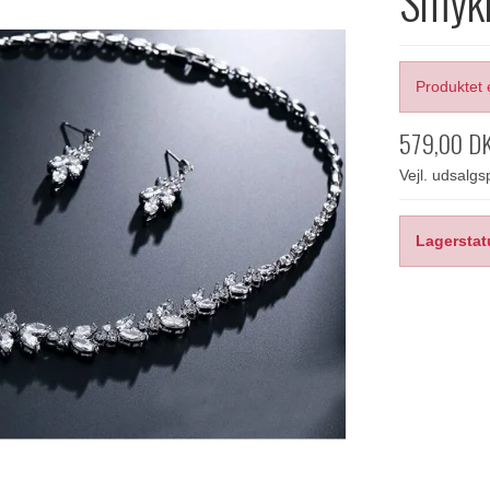
Smykk
Produktet 
579,00 D
Vejl. udsalg
Lagerstat