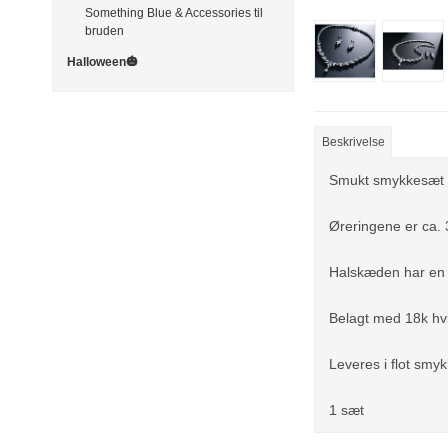
Something Blue & Accessories til
bruden
Halloween🎃
Beskrivelse
Smukt smykkesæt be
Øreringene er ca.
Halskæden har en 
Belagt med 18k hvid
Leveres i flot smy
1 sæt