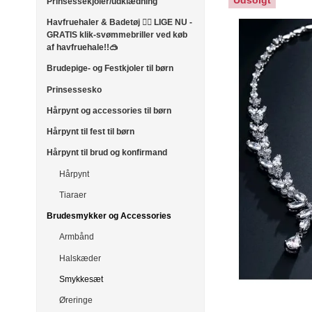
Udsolgt
Prinsessekjoler/udklædning
Havfruehaler & Badetøj 🧜‍♀️ LIGE NU -
GRATIS klik-svømmebriller ved køb
af havfruehale!!🥽
Brudepige- og Festkjoler til børn
Prinsessesko
Hårpynt og accessories til børn
Hårpynt til fest til børn
Hårpynt til brud og konfirmand
Hårpynt
Tiaraer
Brudesmykker og Accessories
Armbånd
Halskæder
Smykkesæt
Øreringe