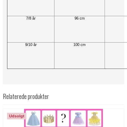
7/8 år
96 cm
9/10 år
100 cm
Relaterede produkter
Udsolgt