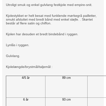
Utroligt smuk og enkel gulvlang festkjole med empire-snit.
Kjolestykket er helt besat med funklende mørkegrå pailletter,
smukt afsluttet med bredt bånd med enkel sløjfe. . Skørtet
består af flere satin og chiffon.
Kjolen har desuden et bredt bindebånd i ryggen.
Lynlås i ryggen.
Gulvlang.
Kjolelængde/brystmål/taljemål :
4/5 år
89 cm
6 år
93 cm