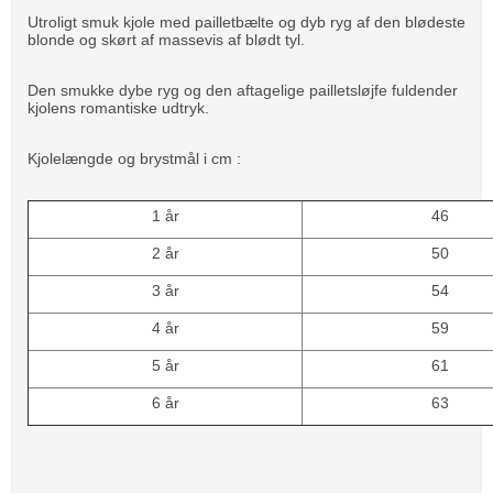
Utroligt smuk kjole med pailletbælte og dyb ryg af den blødeste
blonde og skørt af massevis af blødt tyl.
Den smukke dybe ryg og den aftagelige pailletsløjfe fuldender
kjolens romantiske udtryk.
Kjolelængde og brystmål i cm :
1 år
46
2 år
50
3 år
54
4 år
59
5 år
61
6 år
63