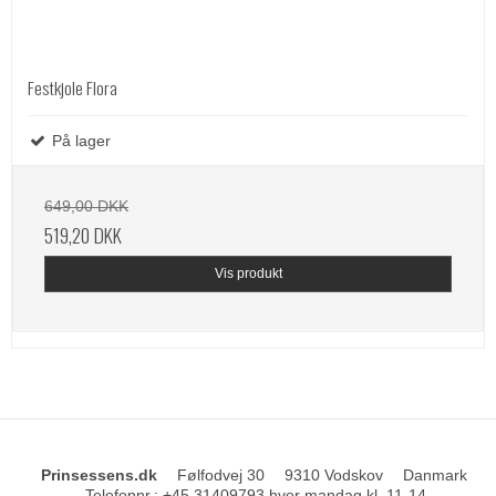
Festkjole Flora
På lager
649,00 DKK
519,20 DKK
Vis produkt
Prinsessens.dk
Følfodvej 30
9310 Vodskov
Danmark
Telefonnr.
:
+45 31409793 hver mandag kl. 11-14.