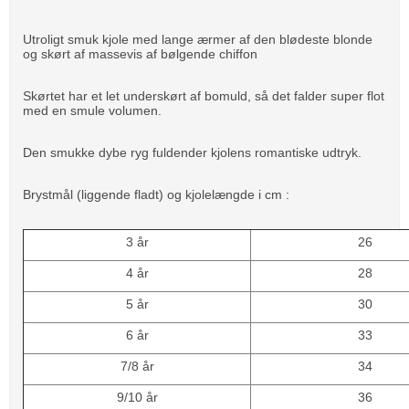
Utroligt smuk kjole med lange ærmer af den blødeste blonde
og skørt af massevis af bølgende chiffon
Skørtet har et let underskørt af bomuld, så det falder super flot
med en smule volumen.
Den smukke dybe ryg fuldender kjolens romantiske udtryk.
Brystmål (liggende fladt) og kjolelængde i cm :
3 år
26
4 år
28
5 år
30
6 år
33
7/8 år
34
9/10 år
36