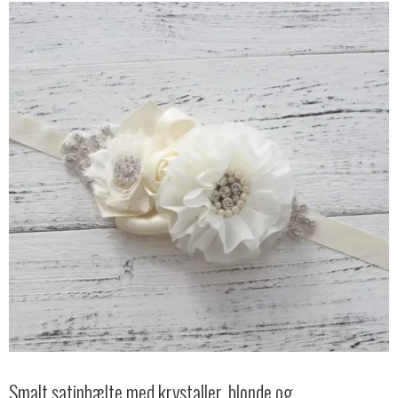
Smalt satinbælte med krystaller, blonde og