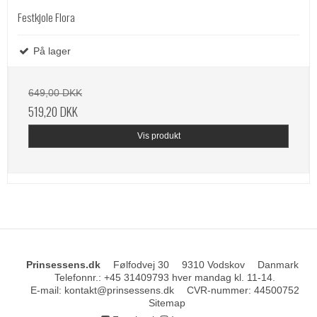
Festkjole Flora
På lager
649,00 DKK
519,20 DKK
Vis produkt
Prinsessens.dk
Følfodvej 30
9310 Vodskov
Danmark
Telefonnr.
:
+45 31409793 hver mandag kl. 11-14.
E-mail
:
kontakt@prinsessens.dk
CVR-nummer
:
44500752
Sitemap