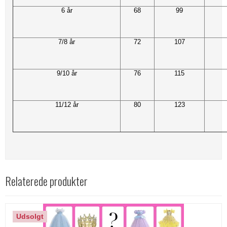
6 år
68
99
7/8 år
72
107
9/10 år
76
115
11/12 år
80
123
Relaterede produkter
Udsolgt