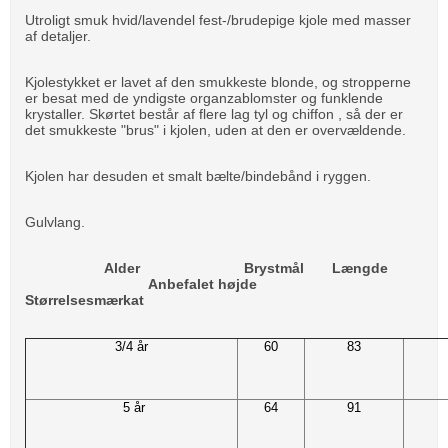
Utroligt smuk hvid/lavendel fest-/brudepige kjole med masser
af detaljer.
Kjolestykket er lavet af den smukkeste blonde, og stropperne
er besat med de yndigste organzablomster og funklende
krystaller. Skørtet består af flere lag tyl og chiffon , så der er
det smukkeste "brus" i kjolen, uden at den er overvældende.
Kjolen har desuden et smalt bælte/bindebånd i ryggen.
Gulvlang.
Alder Brystmål Længde
Anbefalet højde
Størrelsesmærkat
3/4 år
60
83
5 år
64
91