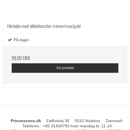
Hårbøjle med silkeblomster creme/rosa/guld
På lager
99,00 DKK
Vis produkt
Prinsessens.dk
Følfodvej 30
9310 Vodskov
Danmark
Telefonnr.
:
+45 31409793 hver mandag kl. 11-14.