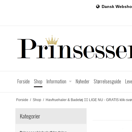
Dansk Websho
Forside
Shop
Information
Nyheder
Størrelsesguide
Lev
Forside
/
Shop
/
Havfruehaler & Badetøj 🧜‍♀️ LIGE NU - GRATIS klik-sv
Kategorier