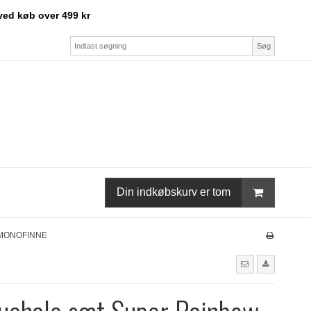
ved køb over 499 kr
Søg
Din indkøbskurv er tom
N MONOFINNE