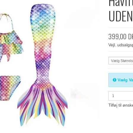
Havfr
UDEN
399,00 D
Vejl. udsalg
Vælg Størrel
Vælg Va
Tilføj til ønsk