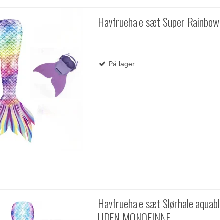
Havfruehale sæt Super Rainbow
På lager
Havfruehale sæt Slørhale aquabl
UDEN MONOFINNE