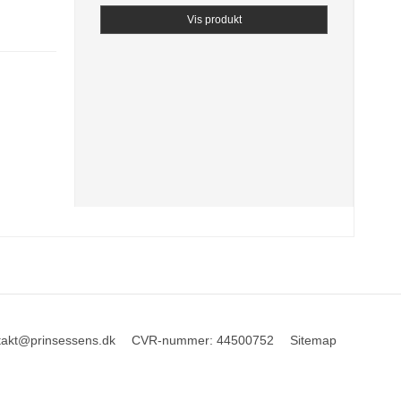
Vis produkt
takt@prinsessens.dk
CVR-nummer
:
44500752
Sitemap