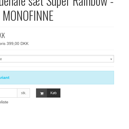
uehale sæt Super Rainbow -
 MONOFINNE
KK
spris 399,00 DKK
se
riant
stk.
Køb
eliste