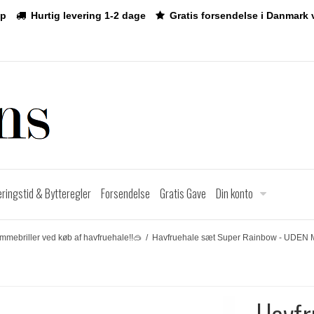
p
Hurtig levering 1-2 dage
Gratis forsendelse i Danmark 
eringstid & Bytteregler
Forsendelse
Gratis Gave
Din konto
ømmebriller ved køb af havfruehale!!🥽
/
Havfruehale sæt Super Rainbow - UDE