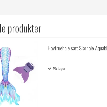
de produkter
Havfruehale sæt Slørhale Aquab
På lager