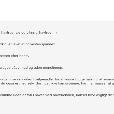
havfruehale og bikini til havfruen :)
ikini er lavet af polyester/spandex.
steres efter behov.
 bruges både med og uden monofinnen.
ne svømme selv uden hjælpemidler for at kunne bruge halen til at svø
s du også er med selv. Børn der ikke kan svømme, har mar masser af g
svømme uden opsyn i havet med havfruehalen, uanset hvor dygtigt dit b