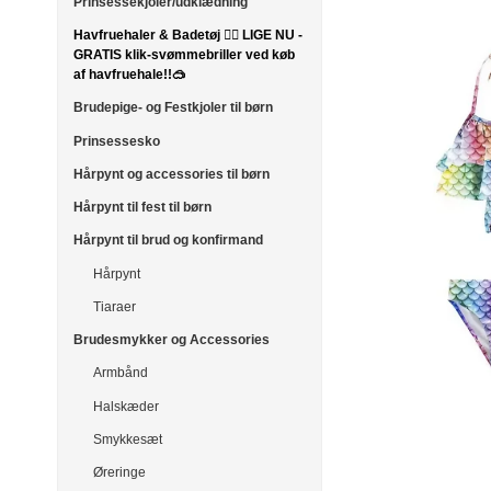
Prinsessekjoler/udklædning
Havfruehaler & Badetøj 🧜‍♀️ LIGE NU -
GRATIS klik-svømmebriller ved køb
af havfruehale!!🥽
Brudepige- og Festkjoler til børn
Prinsessesko
Hårpynt og accessories til børn
Hårpynt til fest til børn
Hårpynt til brud og konfirmand
Hårpynt
Tiaraer
Brudesmykker og Accessories
Armbånd
Halskæder
Smykkesæt
Øreringe