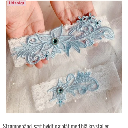
Udsolgt
Strømpebånd-sæt hvidt og blåt med blå krystaller