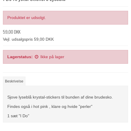
Produktet er udsolgt.
59,00 DKK
Vejl. udsalgspris 59,00 DKK
Lagerstatus:
Ikke på lager
Beskrivelse
Sjove lyseblå krystal-stickers til bunden af dine brudesko.
Findes også i hot pink , klare og hvide "perler"
1 sæt "I Do"