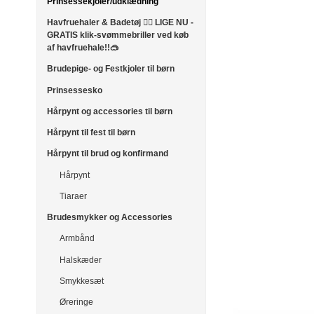
Prinsessekjoler/udklædning
Havfruehaler & Badetøj 🧜‍♀️ LIGE NU -
GRATIS klik-svømmebriller ved køb
af havfruehale!!🥽
Brudepige- og Festkjoler til børn
Prinsessesko
Hårpynt og accessories til børn
Hårpynt til fest til børn
Hårpynt til brud og konfirmand
Hårpynt
Tiaraer
Brudesmykker og Accessories
Armbånd
Halskæder
Smykkesæt
Øreringe