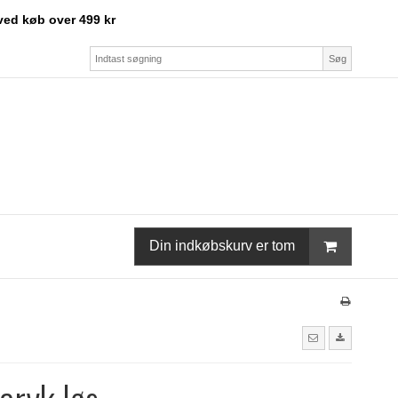
ved køb over 499 kr
Søg
Din indkøbskurv er tom