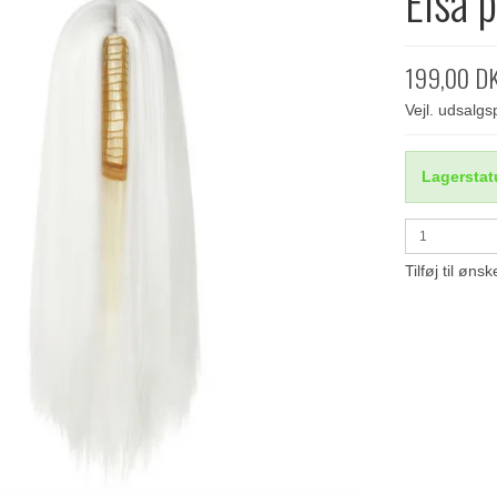
Elsa 
199,00 D
Vejl. udsalg
Lagerstat
Tilføj til ønsk