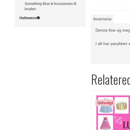
Something Blue & Accessories til
bruden
Halloween🎃
Beskrivelse
Denne fine og meget
I alt har parykken
Relatere
Udsolgt