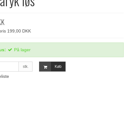
paryk løs
KK
spris 199,00 DKK
us:
På lager
stk.
Køb
eliste