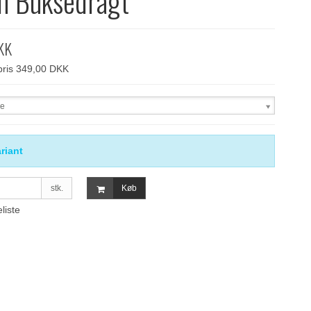
n Buksedragt
KK
spris 349,00 DKK
se
riant
stk.
Køb
eliste