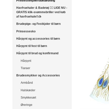
Prinsessekjoler/udklædning
Havfruehaler & Badetøj 🧜‍♀️ LIGE NU -
GRATIS klik-svømmebriller ved køb
af havfruehale!!🥽
Brudepige- og Festkjoler til børn
Prinsessesko
Hårpynt og accessories til børn
Hårpynt til fest til børn
Hårpynt til brud og konfirmand
Hårpynt
Tiaraer
Brudesmykker og Accessories
Armbånd
Halskæder
Smykkesæt
Øreringe