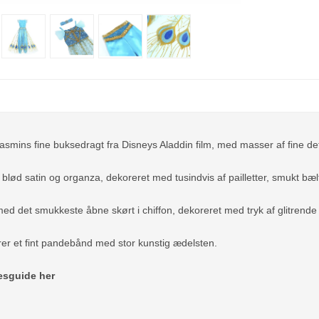
asmins fine buksedragt fra Disneys Aladdin film, med masser af fine det
 blød satin og organza, dekoreret med tusindvis af pailletter, smukt bæl
ed det smukkeste åbne skørt i chiffon, dekoreret med tryk af glitrende
rer et fint pandebånd med stor kunstig ædelsten.
sesguide her