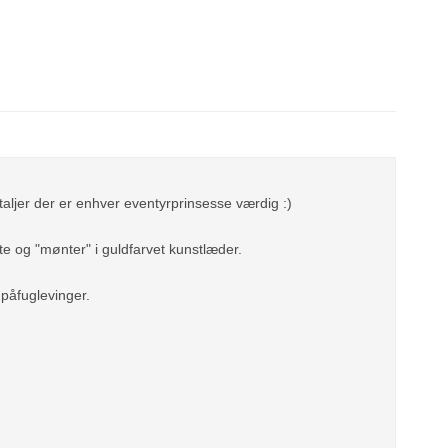
aljer der er enhver eventyrprinsesse værdig :)
te og "mønter" i guldfarvet kunstlæder.
 påfuglevinger.