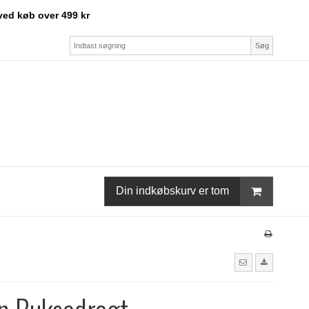
ved køb over 499 kr
Søg
Din indkøbskurv er tom