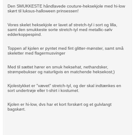
Den SMUKKESTE håndlavede couture-heksekjole med hi-low
skørt til luksus-halloween prinsessen!
Vores skelet heksekjole er lavet af stretch-tyl i sort og lilla,
samt den smukkeste sorte stretch-tyl med metallic-sølv
edderkoppespind.
Toppen af kjolen er pyntet med fint glitter-mønster, samt små
skeletter med flagermusvinger
Med til sættet hører en smuk heksehat, nethandsker,
strømpebukser og naturligvis en matchende heksekost;)
Kjolestykket er "vævet" stretch-tyl, og der skal indtænkes en
sort undertrøje eller t-shirt i kostumet.
Kjolen er hi-low, dvs har et kort forskørt og et gulvlangt
bagskørt.