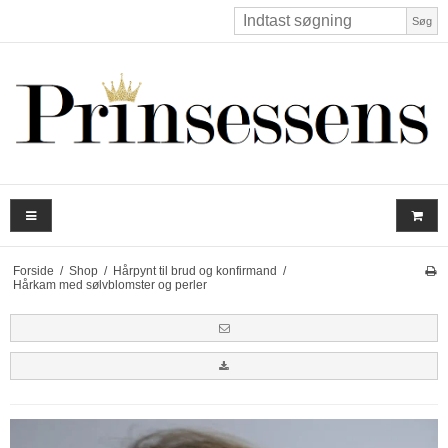
Søg
Forside
/
Shop
/
Hårpynt til brud og konfirmand
/
Hårkam med sølvblomster og perler