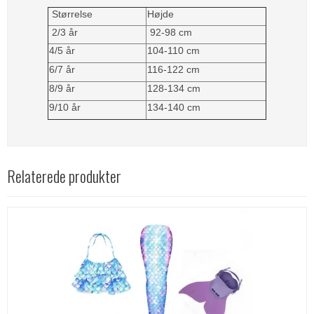
Størrelse
Højde
2/3 år
92-98 cm
4/5 år
104-110 cm
6/7 år
116-122 cm
8/9 år
128-134 cm
9/10 år
134-140 cm
Relaterede produkter