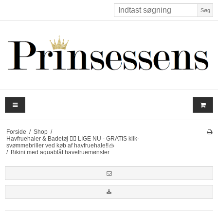
Søg
Forside
/
Shop
/
Havfruehaler & Badetøj 🧜‍♀️ LIGE NU - GRATIS klik-
svømmebriller ved køb af havfruehale!!🥽
/
Bikini med aquablåt havefruemønster