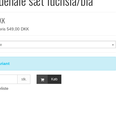
uehale sæt fuchsia/blå
KK
spris 549,00 DKK
se
riant
stk.
Køb
eliste