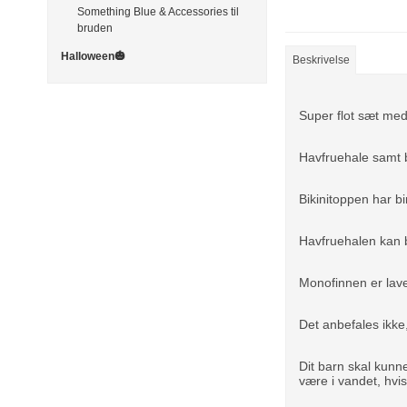
Something Blue & Accessories til
bruden
Halloween🎃
Beskrivelse
Super flot sæt med
Havfruehale samt b
Bikinitoppen har b
Havfruehalen kan
Monofinnen er lave
Det anbefales ikke
Dit barn skal kun
være i vandet, hvi