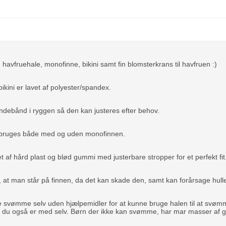
 havfruehale, monofinne, bikini samt fin blomsterkrans til havfruen :)
ikini er lavet af polyester/spandex.
indebånd i ryggen så den kan justeres efter behov.
 bruges både med og uden monofinnen.
t af hård plast og blød gummi med justerbare stropper for et perfekt fit
, at man står på finnen, da det kan skade den, samt kan forårsage huller
ne svømme selv uden hjælpemidler for at kunne bruge halen til at svø
s du også er med selv. Børn der ikke kan svømme, har mar masser af g