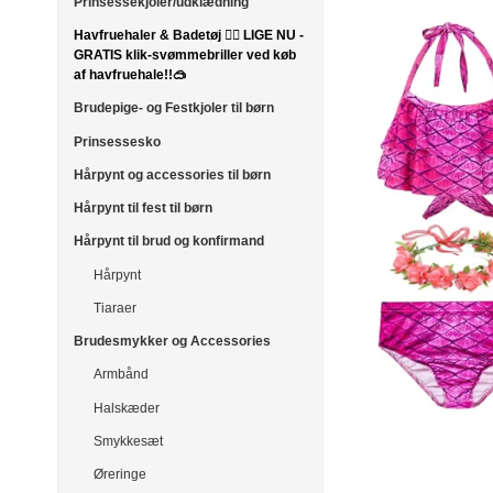
Prinsessekjoler/udklædning
Havfruehaler & Badetøj 🧜‍♀️ LIGE NU -
GRATIS klik-svømmebriller ved køb
af havfruehale!!🥽
Brudepige- og Festkjoler til børn
Prinsessesko
Hårpynt og accessories til børn
Hårpynt til fest til børn
Hårpynt til brud og konfirmand
Hårpynt
Tiaraer
Brudesmykker og Accessories
Armbånd
Halskæder
Smykkesæt
Øreringe