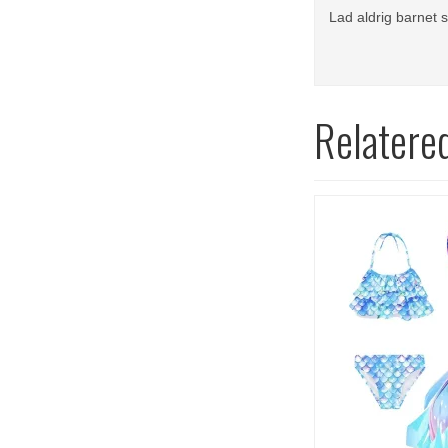
Lad aldrig barnet 
Relatere