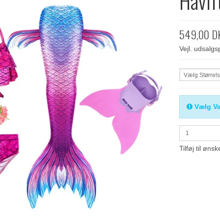
Havfr
549,00 D
Vejl. udsalg
Vælg Størrel
Vælg Va
Tilføj til ønsk