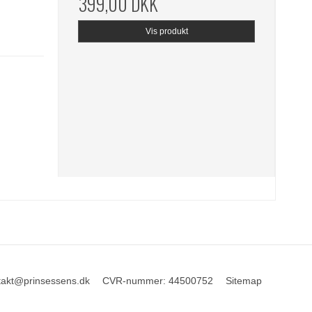
399,00 DKK
Vis produkt
takt@prinsessens.dk
CVR-nummer
:
44500752
Sitemap