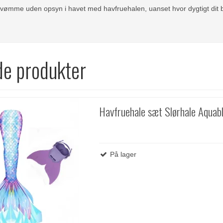
svømme uden opsyn i havet med havfruehalen, uanset hvor dygtigt dit b
de produkter
Havfruehale sæt Slørhale Aquab
På lager