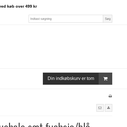
ved køb over 499 kr
Søg
Din indkøbskurv er tom