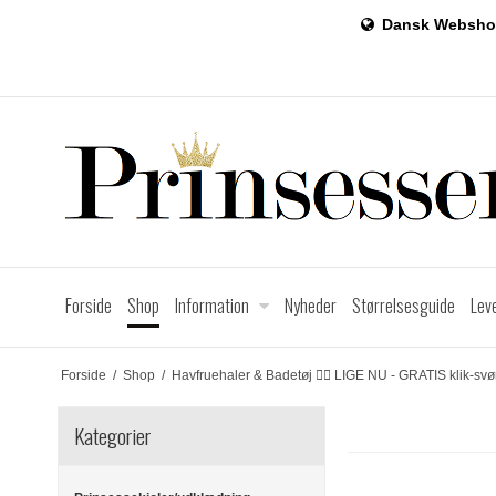
Dansk Websho
Forside
Shop
Information
Nyheder
Størrelsesguide
Lev
Forside
/
Shop
/
Havfruehaler & Badetøj 🧜‍♀️ LIGE NU - GRATIS klik-sv
Kategorier