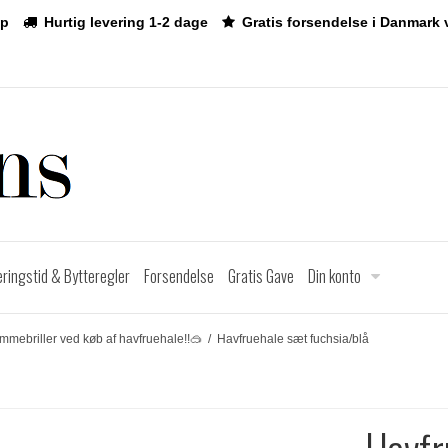
p
Hurtig levering 1-2 dage
Gratis forsendelse i Danmark 
eringstid & Bytteregler
Forsendelse
Gratis Gave
Din konto
ømmebriller ved køb af havfruehale!!🥽
/
Havfruehale sæt fuchsia/blå