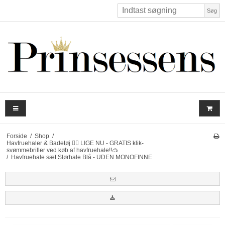
Søg
Forside
/
Shop
/
Havfruehaler & Badetøj 🧜‍♀️ LIGE NU - GRATIS klik-
svømmebriller ved køb af havfruehale!!🥽
/
Havfruehale sæt Slørhale Blå - UDEN MONOFINNE