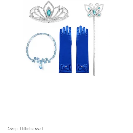
Askepot tilbehørssæt