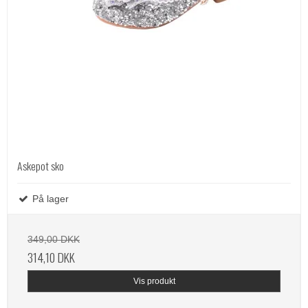
Askepot sko
På lager
349,00 DKK
314,10 DKK
Vis produkt