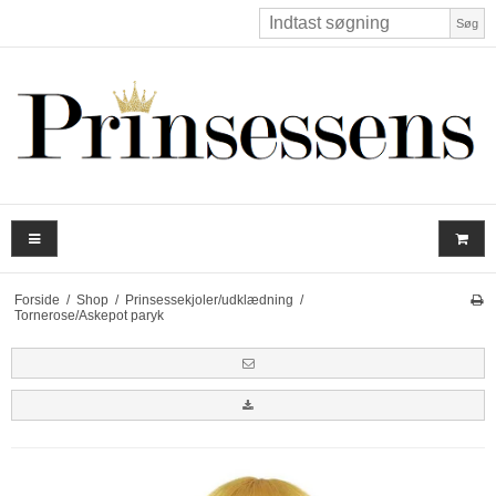
Søg
Forside
/
Shop
/
Prinsessekjoler/udklædning
/
Tornerose/Askepot paryk