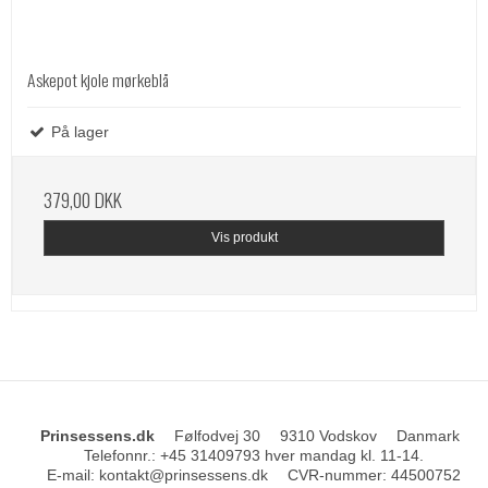
Askepot kjole mørkeblå
På lager
379,00 DKK
Vis produkt
Prinsessens.dk
Følfodvej 30
9310 Vodskov
Danmark
Telefonnr.
:
+45 31409793 hver mandag kl. 11-14.
E-mail
:
kontakt@prinsessens.dk
CVR-nummer
:
44500752