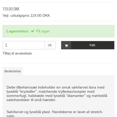
119,00 DKK
Vejl. udsalgspris 119,00 DKK
Lagerstatus:
På lager
stk.
Køb
Tilføj til ønskeliste
Beskrivelse
Dette tilbehørssæt indeholder en smuk sølvfarvet tiara med
lyseblå "krystaller", matchende tryllestav/scepter med
sommerfugl, halskæde med lyseblå "diamanter" og mørkeblå
satinhandsker til små hænder.
Sølvfarvet og lyseblå plast. Handskerne er lavet af stretch-
satin.