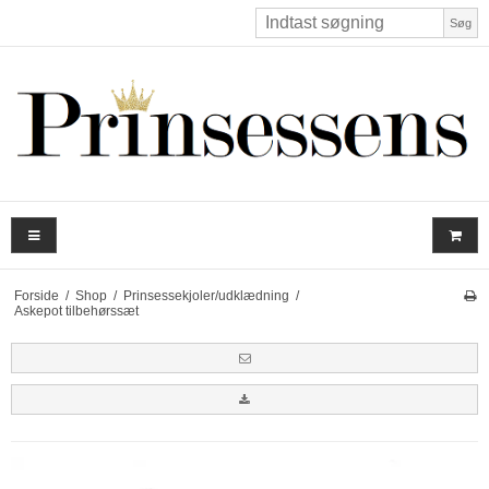
Søg
Forside
/
Shop
/
Prinsessekjoler/udklædning
/
Askepot tilbehørssæt