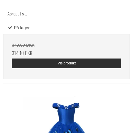
Askepot sko
På lager
349,00 DKK
314,10 DKK
Vis produkt