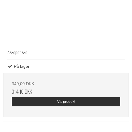
Askepot sko
På lager
349,00 DKK
314,10 DKK
Vis produkt