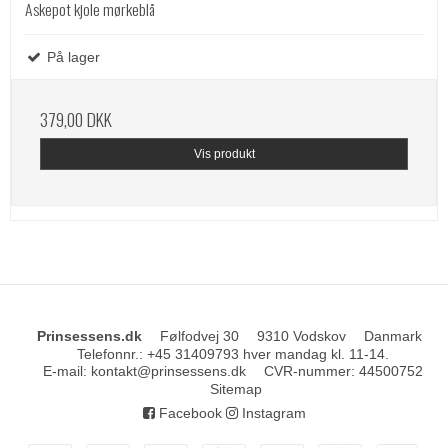
Askepot kjole mørkeblå
På lager
379,00 DKK
Vis produkt
Prinsessens.dk
Følfodvej 30
9310 Vodskov
Danmark
Telefonnr.
:
+45 31409793 hver mandag kl. 11-14.
E-mail
:
kontakt@prinsessens.dk
CVR-nummer
:
44500752
Sitemap
Facebook
Instagram