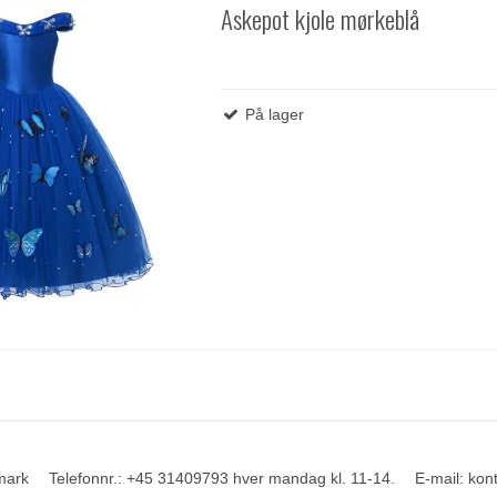
Askepot kjole mørkeblå
På lager
mark
Telefonnr.
:
+45 31409793 hver mandag kl. 11-14.
E-mail
:
kon