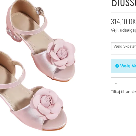
Bloss
314,10 D
Vejl. udsalg
Vælg Skostør
Vælg Va
Tilføj til ønsk