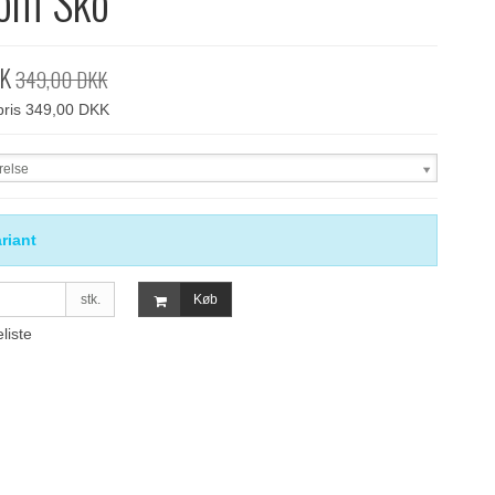
om Sko
KK
349,00 DKK
spris 349,00 DKK
relse
riant
stk.
Køb
eliste