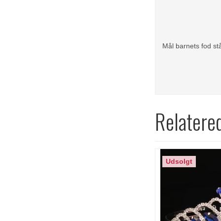
Mål barnets fod st
Relatere
Udsolgt