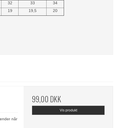
32
33
34
19
19,5
20
99,00 DKK
Vis produkt
 sender når