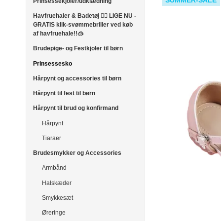
SUMMER-SALE
Prinsessekjoler/udklædning
Havfruehaler & Badetøj 🧜‍♀️ LIGE NU -
GRATIS klik-svømmebriller ved køb
af havfruehale!!🥽
Brudepige- og Festkjoler til børn
Prinsessesko
Hårpynt og accessories til børn
Hårpynt til fest til børn
Hårpynt til brud og konfirmand
Hårpynt
Tiaraer
Brudesmykker og Accessories
Armbånd
Halskæder
Smykkesæt
Øreringe