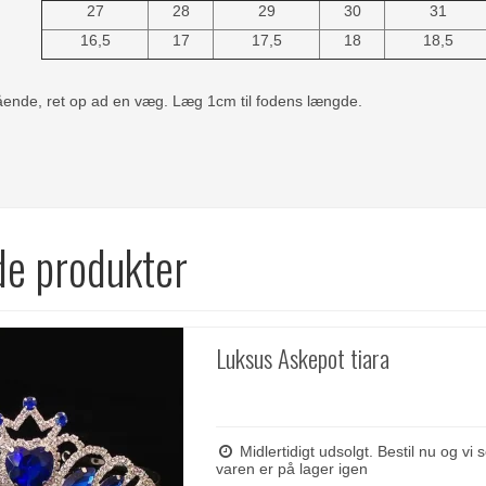
27
28
29
30
31
16,5
17
17,5
18
18,5
ående, ret op ad en væg. Læg 1cm til fodens længde.
de produkter
Luksus Askepot tiara
Midlertidigt udsolgt. Bestil nu og vi
varen er på lager igen