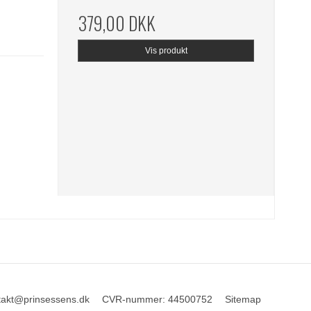
379,00 DKK
Vis produkt
takt@prinsessens.dk
CVR-nummer
:
44500752
Sitemap