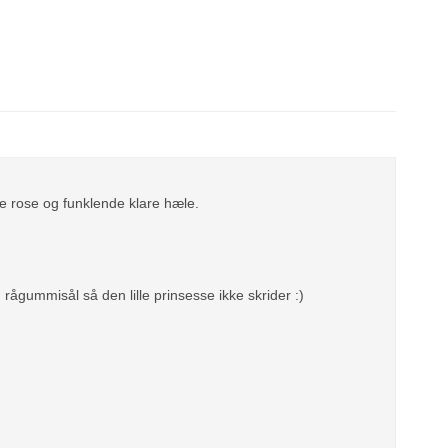
e rose og funklende klare hæle.
ågummisål så den lille prinsesse ikke skrider :)