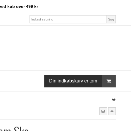
ved køb over 499 kr
Søg
Din indkøbskurv er tom