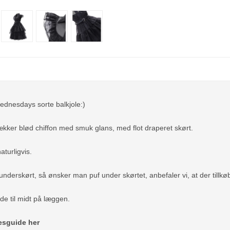
ednesdays sorte balkjole:)
 lækker blød chiffon med smuk glans, med flot draperet skørt.
aturligvis.
underskørt, så ønsker man puf under skørtet, anbefaler vi, at der tillkøb
de til midt på læggen.
sesguide her