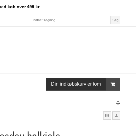
ved køb over 499 kr
Søg
Din indkøbskurv er tom