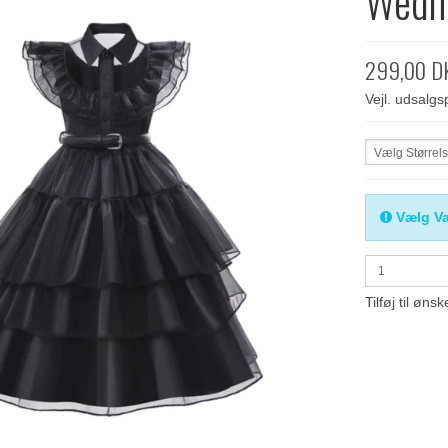
Wedne
299,00 D
Vejl. udsalg
Vælg Størrel
Vælg Va
Tilføj til ønsk