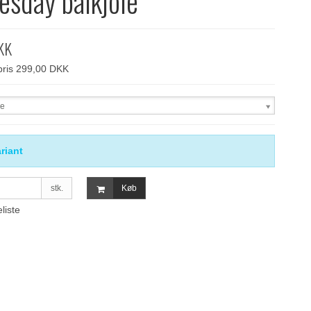
sday balkjole
KK
spris 299,00 DKK
se
riant
stk.
Køb
eliste