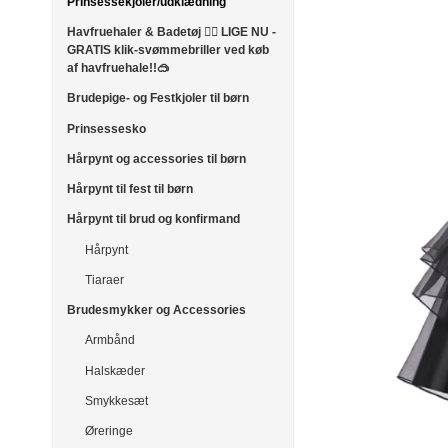
Prinsessekjoler/udklædning
Havfruehaler & Badetøj 🧜‍♀️ LIGE NU -
GRATIS klik-svømmebriller ved køb
af havfruehale!!🥽
Brudepige- og Festkjoler til børn
Prinsessesko
Hårpynt og accessories til børn
Hårpynt til fest til børn
Hårpynt til brud og konfirmand
Hårpynt
Tiaraer
Brudesmykker og Accessories
Armbånd
Halskæder
Smykkesæt
Øreringe